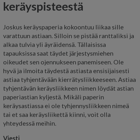
keräyspisteestä
Joskus keräyspaperia kokoontuu liikaa sille
varattuun astiaan. Silloin se pistää ranttaliksi ja
alkaa tulvia yli äyräidensä. Tällaisissa
tapauksissa saat täydet järjestysmiehen
oikeudet sen ojennukseen panemiseen. Ole
hyvä ja ilmoita täydestä astiasta ensisijaisesti
astiaa tyhjentävään kierrätysliikkeeseen. Astiaa
tyhjentävän keräysliikkeen nimen löydät astian
paperiastian kyljestä. Mikäli paperin
keräysastiassa ei ole tyhjennysliikkeen nimeä
tai et saa keräysliikettä kiinni, voit olla
yhteydessä meihin.
Viesti