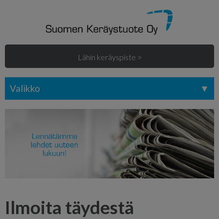
Lähin keräyspiste >
Valikko
Ilmoita täydestä