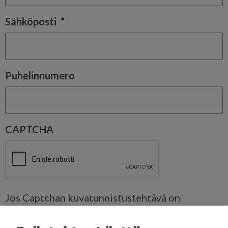
Sähköposti
*
Puhelinnumero
CAPTCHA
Jos Captchan kuvatunnistustehtävä on
epäselvä, voit pyytää uuden tehtävän painamalla
"Nouda uusi haaste"-nappia tehtävän